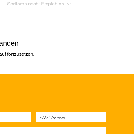
Sortieren nach:
Empfohlen
handen
uf fortzusetzen.