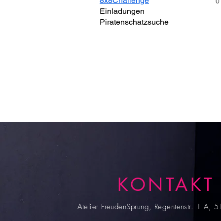
8x8Challenge
0
Einladungen
Piratenschatzsuche
KONTAKT
Atelier FreudenSprung, Regentenstr. 1 A, 