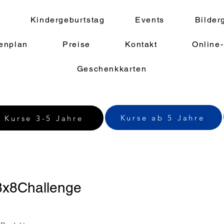
Kindergeburtstag
Events
Bilder
enplan
Preise
Kontakt
Online
Geschenkkarten
Kurse ab 5 Jahre
Kurse 3-5 Jahre
8x8Challenge