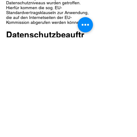
Datenschutzniveaus wurden getroffen.
Hierfür kommen die sog. EU-
Standardvertragsklauseln zur Anwendung,
die auf den Internetseiten der EU-
Kommission abgerufen werden können.
Datenschutzbeauftr
agter
Wir sind gesetzlich nicht verpflichtet, einen
Datenschutzbeauftragten zu benennen.
Ihre Rechte als
Betroffene/r
Sie haben das Recht auf Auskunft über
die Sie betreffenden personenbezogenen
Daten. Sie können sich für eine Auskunft
jederzeit an uns wenden.
Bei einer Auskunftsanfrage, die nicht
schriftlich erfolgt, bitten wir um Verständnis
dafür, dass wir ggf. Nachweise von Ihnen
verlangen, die belegen, dass Sie die
Person sind, für die Sie sich ausgeben.
Ferner haben Sie ein Recht auf
Berichtigung oder Löschung oder auf