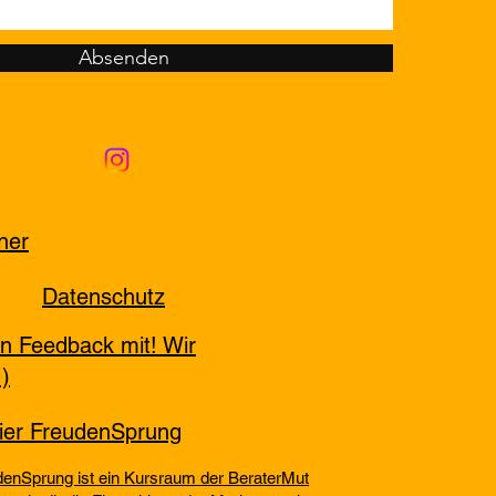
Absenden
ner
Datenschutz
in Feedback mit! Wir
:)
lier FreudenSprung
denSprung ist ein Kursraum der BeraterMut