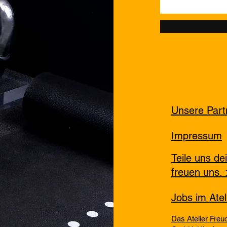
Unsere Part
Impressum
Teile uns de
freuen uns. 
Jobs im Ate
Das Atelier Freu